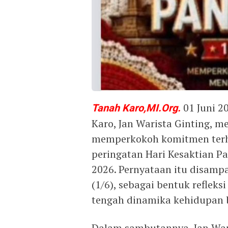
Tanah
Karo,MI.Org.
01 Juni 2
Karo, Jan Warista Ginting, 
memperkokoh komitmen terha
peringatan Hari Kesaktian Pan
2026. Pernyataan itu disamp
(1/6), sebagai bentuk reflek
tengah dinamika kehidupan 
Dalam sambutannya, Jan War