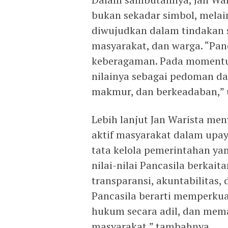
bukan sekadar simbol, melai
diwujudkan dalam tindakan 
masyarakat, dan warga. “Pa
keberagaman. Pada momentum 1
nilainya sebagai pedoman d
makmur, dan berkeadaban,” u
Lebih lanjut Jan Warista men
aktif masyarakat dalam upa
tata kelola pemerintahan ya
nilai-nilai Pancasila berka
transparansi, akuntabilitas,
Pancasila berarti memperkua
hukum secara adil, dan mema
masyarakat,” tambahnya.