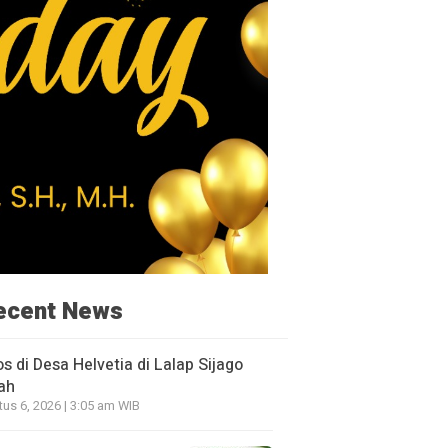
ecent News
os di Desa Helvetia di Lalap Sijago
ah
us 6, 2026 | 3:05 am WIB