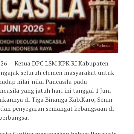
Perbesar
026 — Ketua DPC LSM KPK RI Kabupaten
mengajak seluruh elemen masyarakat untuk
dap nilai-nilai Pancasila pada
casila yang jatuh hari ini tanggal 1 Juni
aikannya di Tiga Binanga Kab.Karo, Senin
si dan penyegaran semangat kebangsaan di
berbangsa.
ista Ginting menegaskan bahwa Pancasila