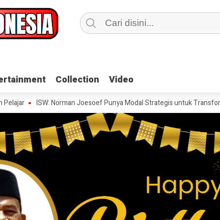
ertainment
ertainment
Collection
Collection
Video
Video
ISW: Norman Joesoef Punya Modal Strategis untuk Transformasi Industri