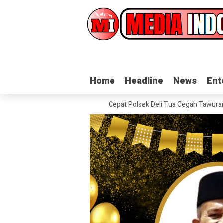
Home
Home
Headline
Headline
News
News
Ent
Ent
t Apresiasi Respons Cepat Polsek Deli Tua Cegah Tawuran Pelajar