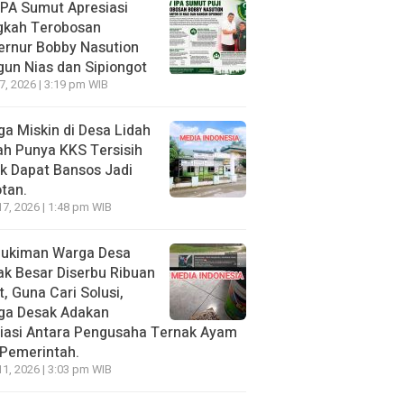
PA Sumut Apresiasi
gkah Terobosan
ernur Bobby Nasution
un Nias dan Sipiongot
27, 2026 | 3:19 pm WIB
a Miskin di Desa Lidah
h Punya KKS Tersisih
k Dapat Bansos Jadi
tan.
17, 2026 | 1:48 pm WIB
ukiman Warga Desa
k Besar Diserbu Ribuan
t, Guna Cari Solusi,
ga Desak Adakan
iasi Antara Pengusaha Ternak Ayam
Pemerintah.
11, 2026 | 3:03 pm WIB