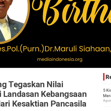
R
ng Tegaskan Nilai
5 Ki
i Landasan Kebangsaan
Mer
ari Kesaktian Pancasila
Agust