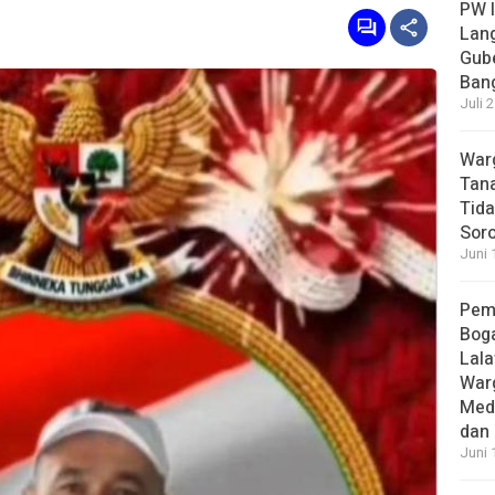
PW I
Lan
Gub
Bang
Juli 
Warg
Tana
Tida
Soro
Juni 
Pem
Boga
Lala
War
Med
dan 
Juni 