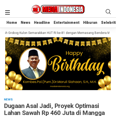
Home
Home
News
News
Headline
Headline
Entertainment
Entertainment
Hiburan
Hiburan
Selebrit
Selebrit
kah Grobog Kulon Semarakkan HUT RI ke-81 dengan Memasang Bendera Merah P
NEWS
Dugaan Asal Jadi, Proyek Optimasi
Lahan Sawah Rp 460 Juta di Mangga