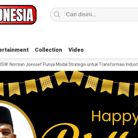
ertainment
ertainment
Collection
Collection
Video
Video
oesoef Punya Modal Strategis untuk Transformasi Industri Pertahanan 