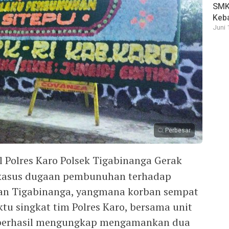
SMK 
Keb
Juni 
Perbesar
 Polres Karo Polsek Tigabinanga Gerak
 kasus dugaan pembunuhan terhadap
tan Tigabinanga, yangmana korban sempat
tu singkat tim Polres Karo, bersama unit
a berhasil mengungkap mengamankan dua