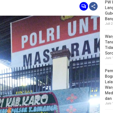
PW I
Lan
Gub
Bang
Juli 
Warg
Tana
Tida
Soro
Juni 
Pem
Boga
Lala
War
Med
dan 
Juni 