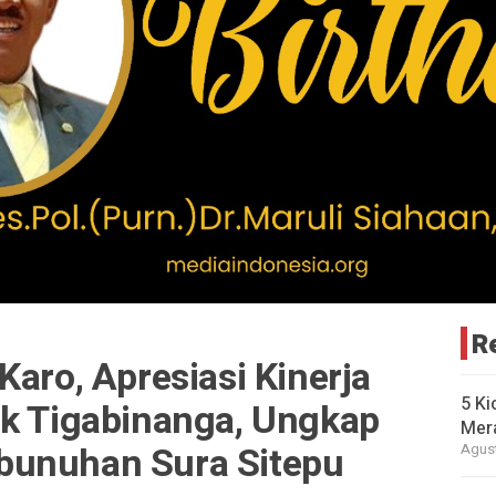
R
Karo, Apresiasi Kinerja
5 Ki
ek Tigabinanga, Ungkap
Mer
bunuhan Sura Sitepu
Agust