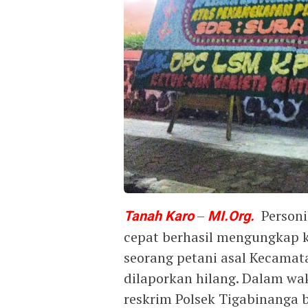
Tanah
Karo
–
MI.Org.
Personil
cepat berhasil mengungkap
seorang petani asal Kecama
dilaporkan hilang. Dalam wak
reskrim Polsek Tigabinang