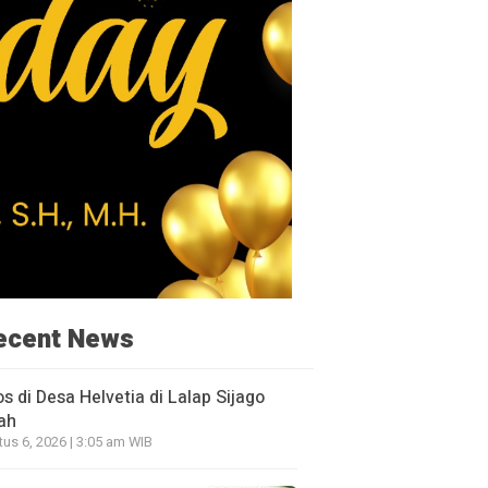
ecent News
os di Desa Helvetia di Lalap Sijago
ah
us 6, 2026 | 3:05 am WIB