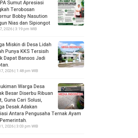
PA Sumut Apresiasi
gkah Terobosan
ernur Bobby Nasution
un Nias dan Sipiongot
27, 2026 | 3:19 pm WIB
a Miskin di Desa Lidah
h Punya KKS Tersisih
k Dapat Bansos Jadi
tan.
17, 2026 | 1:48 pm WIB
ukiman Warga Desa
k Besar Diserbu Ribuan
t, Guna Cari Solusi,
ga Desak Adakan
iasi Antara Pengusaha Ternak Ayam
Pemerintah.
11, 2026 | 3:03 pm WIB