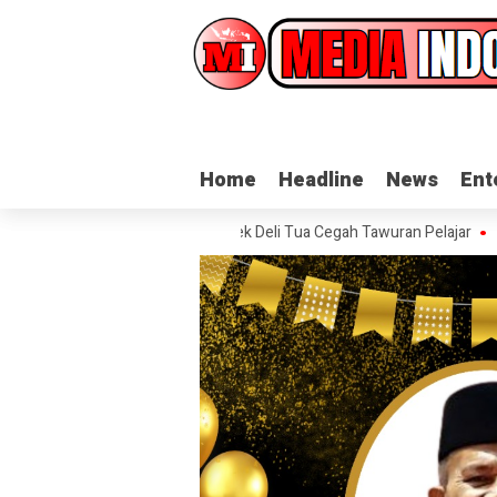
Home
Home
Headline
Headline
News
News
Ent
Ent
espons Cepat Polsek Deli Tua Cegah Tawuran Pelajar
ISW: Norman J