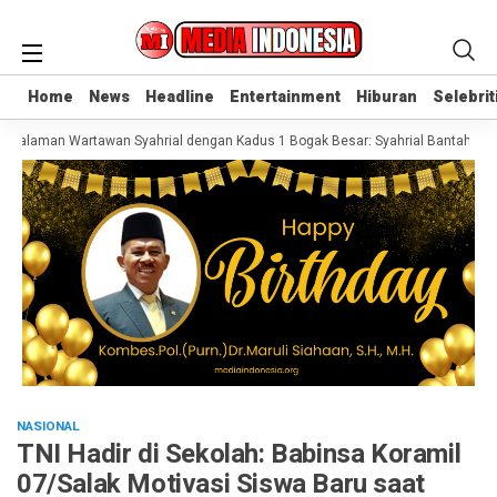
Home
Home
News
News
Headline
Headline
Entertainment
Entertainment
Hiburan
Hiburan
Selebrit
Selebrit
Salaman Wartawan Syahrial dengan Kadus 1 Bogak Besar: Syahrial Bantah Keras
NASIONAL
TNI Hadir di Sekolah: Babinsa Koramil
07/Salak Motivasi Siswa Baru saat