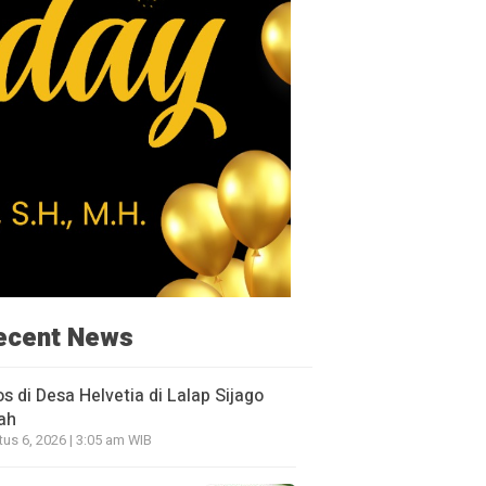
ecent News
os di Desa Helvetia di Lalap Sijago
ah
us 6, 2026 | 3:05 am WIB