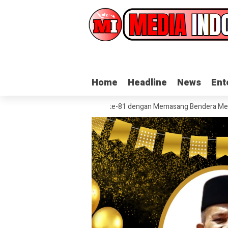
Home
Home
Headline
Headline
News
News
Ent
Ent
on Semarakkan HUT RI ke-81 dengan Memasang Bendera Merah Putih