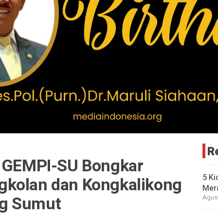
R
, GEMPI-SU Bongkar
5 Ki
gkolan dan Kongkalikong
Mer
ag Sumut
Agust