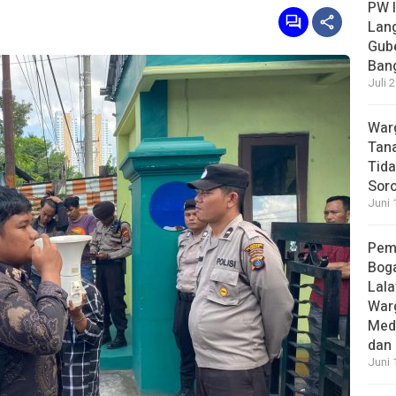
PW I
Lan
Gub
Bang
Juli 
Warg
Tana
Tida
Soro
Juni 
Pem
Boga
Lala
War
Med
dan 
Juni 