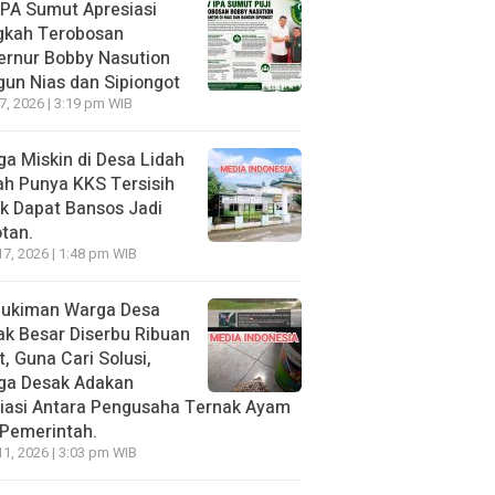
PA Sumut Apresiasi
gkah Terobosan
ernur Bobby Nasution
un Nias dan Sipiongot
27, 2026 | 3:19 pm WIB
a Miskin di Desa Lidah
h Punya KKS Tersisih
k Dapat Bansos Jadi
tan.
17, 2026 | 1:48 pm WIB
ukiman Warga Desa
k Besar Diserbu Ribuan
t, Guna Cari Solusi,
ga Desak Adakan
iasi Antara Pengusaha Ternak Ayam
Pemerintah.
11, 2026 | 3:03 pm WIB