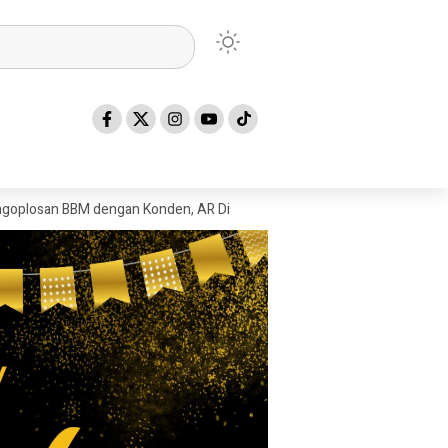
M dengan Konden, AR Disebut Pemasok Minyak Konden di Sergai.
C