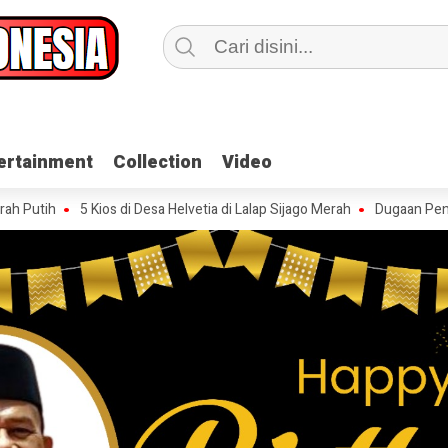
ertainment
ertainment
Collection
Collection
Video
Video
5 Kios di Desa Helvetia di Lalap Sijago Merah
Dugaan Pengoplosan BB