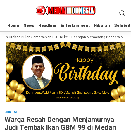
Home
Home
News
News
Headline
Headline
Entertainment
Entertainment
Hiburan
Hiburan
Selebrit
Selebrit
ah Grobog Kulon Semarakkan HUT RI ke-81 dengan Memasang Bendera Merah Put
HUKUM
Warga Resah Dengan Menjamurnya
Judi Tembak Ikan GBM 99 di Medan