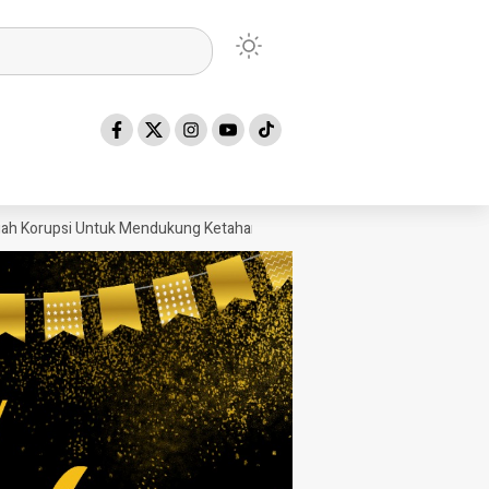
upsi Untuk Mendukung Ketahanan Pangan, Kejaksaan Tinggi Sumatera U