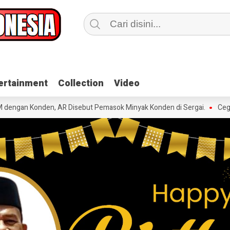
ertainment
ertainment
Collection
Collection
Video
Video
n Konden, AR Disebut Pemasok Minyak Konden di Sergai.
Cegah Kor