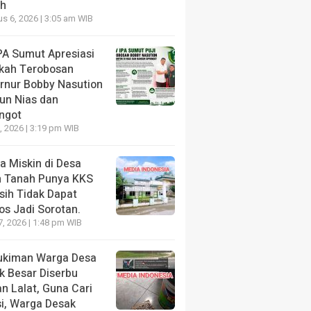
h
sok Minyak Konden di
Penerangan Hukum 
s 6, 2026 | 3:05 am WIB
i.
Pertanian Dan Keta
ang lalu
PA Sumut Apresiasi
2 hari yang lalu
kah Terobosan
rnur Bobby Nasution
un Nias dan
ongot
7, 2026 | 3:19 pm WIB
a Miskin di Desa
h Tanah Punya KKS
sih Tidak Dapat
os Jadi Sorotan.
7, 2026 | 1:48 pm WIB
kiman Warga Desa
k Besar Diserbu
n Lalat, Guna Cari
si, Warga Desak