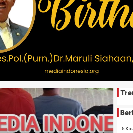
HEADLI
5 Kio
22 jam y
Tre
Ber
HEADLI
Duga
5 Kio
denga