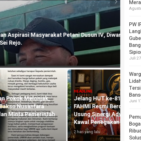
Mera
Pema
Agustu
Serga
1 hari y
PW I
Lang
kat Petani Dusun IV, Diwarnai Walkout
Gube
Bang
Sipi
Juli 2
Warg
Lida
Tersi
HEADLINE
Bans
,
Jelang HUT ke-81 RI, SEKBER
Juni 1
FAHMI Resmi Berdiri di Sumut,
ah
Usung Sinergi Advokat dan Media
Pemu
Kawal Penegakan Hukum.
Boga
Ribua
2 hari yang lalu
Solu