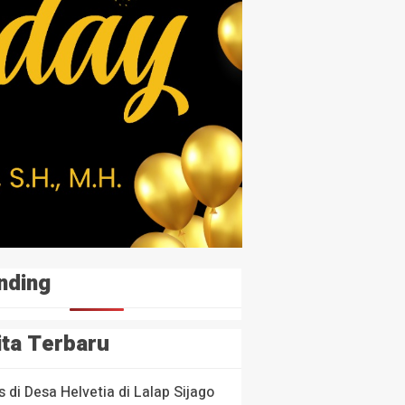
NE
s di Desa Helvetia di Lalap Sijago Merah
ang lalu
nding
HEADLINE
ita Terbaru
Cegah Korupsi Unt
NE
an Pengoplosan BBM
Ketahanan Pangan, 
s di Desa Helvetia di Lalap Sijago
n Konden, AR Disebut
Tinggi Sumatera Uta