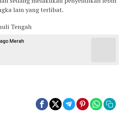
isian sedang melakukan penyelidikan lebih
ka lain yang terlibat.
nuli Tengah
ijago Merah