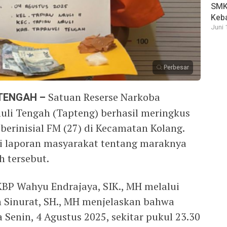
SMK 
Keb
Juni 
Perbesar
 TENGAH –
Satuan Reserse Narkoba
nuli Tengah (Tapteng) berhasil meringkus
berinisial FM (27) di Kecamatan Kolang.
ri laporan masyarakat tentang maraknya
h tersebut.
BP Wahyu Endrajaya, SIK., MH melalui
Sinurat, SH., MH menjelaskan bahwa
Senin, 4 Agustus 2025, sekitar pukul 23.30