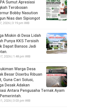
PA Sumut Apresiasi
gkah Terobosan
ernur Bobby Nasution
un Nias dan Sipiongot
27, 2026 | 3:19 pm WIB
a Miskin di Desa Lidah
h Punya KKS Tersisih
k Dapat Bansos Jadi
tan.
17, 2026 | 1:48 pm WIB
ukiman Warga Desa
k Besar Diserbu Ribuan
t, Guna Cari Solusi,
ga Desak Adakan
iasi Antara Pengusaha Ternak Ayam
Pemerintah.
11, 2026 | 3:03 pm WIB