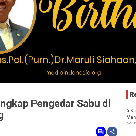
R
angkap Pengedar Sabu di
5 Ki
g
Mer
Agust