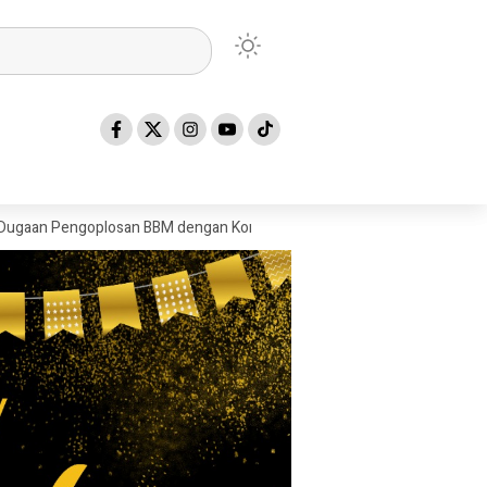
goplosan BBM dengan Konden, AR Disebut Pemasok Minyak Konden di S