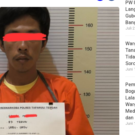
PW I
Lan
Gub
Bang
Juli 
Warg
Tana
Tida
Soro
Juni 
Pem
Boga
Lala
War
Med
dan 
Juni 