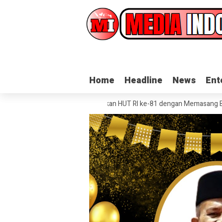
Home
Home
Headline
Headline
News
News
Ent
Ent
 Grobog Kulon Semarakkan HUT RI ke-81 dengan Memasang Bendera Me