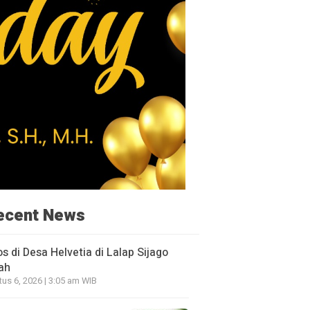
ecent News
os di Desa Helvetia di Lalap Sijago
ah
us 6, 2026 | 3:05 am WIB