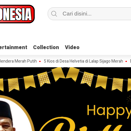
ertainment
ertainment
Collection
Collection
Video
Video
rah Putih
5 Kios di Desa Helvetia di Lalap Sijago Merah
Dugaan Pen