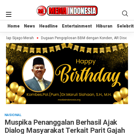
Home
Home
News
News
Headline
Headline
Entertainment
Entertainment
Hiburan
Hiburan
Selebrit
Selebrit
 Lalap Sijago Merah
Dugaan Pengoplosan BBM dengan Konden, AR Disebut Pe
NASIONAL
Muspika Penanggalan Berhasil Ajak
Dialog Masyarakat Terkait Parit Gajah