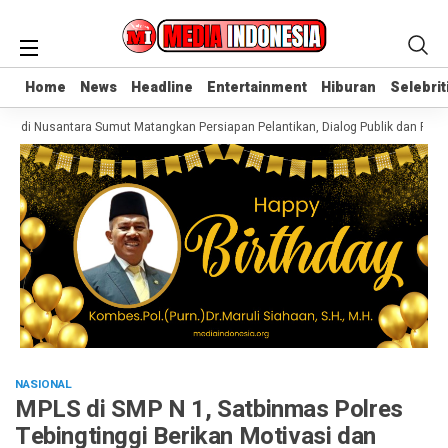
Home
Home
News
News
Headline
Headline
Entertainment
Entertainment
Hiburan
Hiburan
Selebrit
Selebrit
 Nusantara Sumut Matangkan Persiapan Pelantikan, Dialog Publik dan Rakerw
NASIONAL
MPLS di SMP N 1, Satbinmas Polres
Tebingtinggi Berikan Motivasi dan