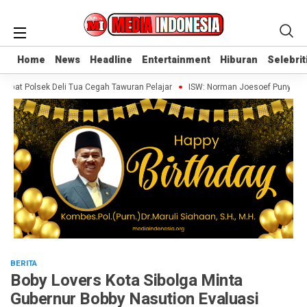
Home
Home
News
News
Headline
Headline
Entertainment
Entertainment
Hiburan
Hiburan
Selebrit
Selebrit
at Polsek Deli Tua Cegah Tawuran Pelajar
ISW: Norman Joesoef Punya Modal
BERITA
Boby Lovers Kota Sibolga Minta
Gubernur Bobby Nasution Evaluasi