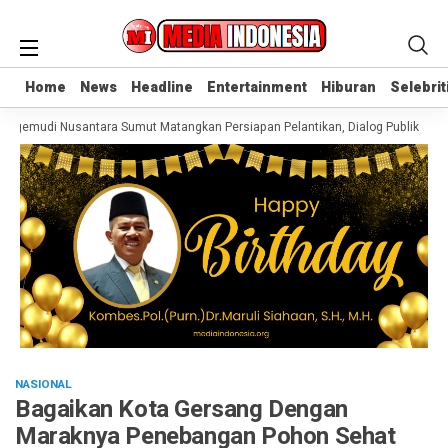
Home
Home
News
News
Headline
Headline
Entertainment
Entertainment
Hiburan
Hiburan
Selebrit
Selebrit
emudi Nusantara Sumut Matangkan Persiapan Pelantikan, Dialog Publik dan Ra
NASIONAL
Bagaikan Kota Gersang Dengan
Maraknya Penebangan Pohon Sehat