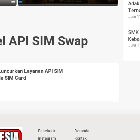
Adak
Tern
Juni 1
SMK T
l API SIM Swap
Keba
Juni 1
 Luncurkan Layanan API SIM
da SIM Card
Facebook
Beranda
Instagram
Kontak