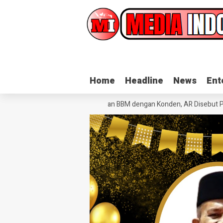
Home
Home
Headline
Headline
News
News
Ent
Ent
 Merah
Dugaan Pengoplosan BBM dengan Konden, AR Disebut Pemasok