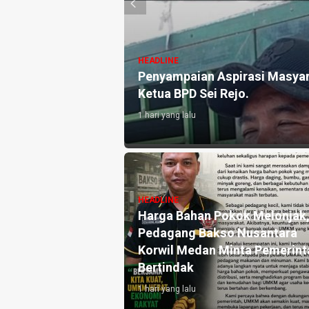
kum Pada Dinas
 Ketahanan Pangan
HEADLINE
Penyampaian Aspirasi Masyara
Ketua BPD Sei Rejo.
1 hari yang lalu
HEADLINE
Harga Bahan Pokok Melonjak
Pedagang Bakso Nusantara
Korwil Medan Minta Pemerint
Bertindak
1 hari yang lalu