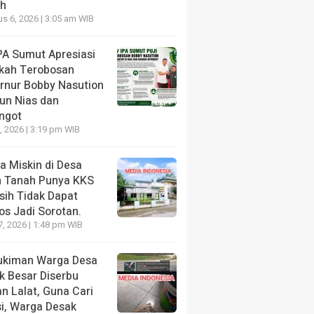
h
sok Minyak Konden di
Penerangan Hukum 
s 6, 2026 | 3:05 am WIB
i.
Pertanian Dan Keta
ang lalu
PA Sumut Apresiasi
1 hari yang lalu
kah Terobosan
rnur Bobby Nasution
un Nias dan
ongot
7, 2026 | 3:19 pm WIB
a Miskin di Desa
h Tanah Punya KKS
sih Tidak Dapat
os Jadi Sorotan.
7, 2026 | 1:48 pm WIB
kiman Warga Desa
k Besar Diserbu
n Lalat, Guna Cari
si, Warga Desak