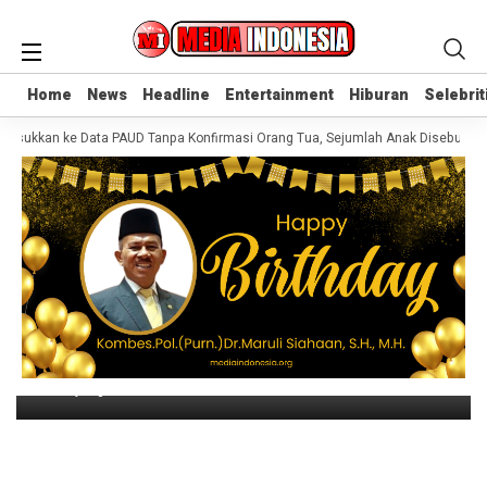
Home
Home
News
News
Headline
Headline
Entertainment
Entertainment
Hiburan
Hiburan
Selebrit
Selebrit
masukkan ke Data PAUD Tanpa Konfirmasi Orang Tua, Sejumlah Anak Disebut Te
Headline
5 Kios di Desa Helvetia di Lalap Sijago
Merah
2 hari yang lalu