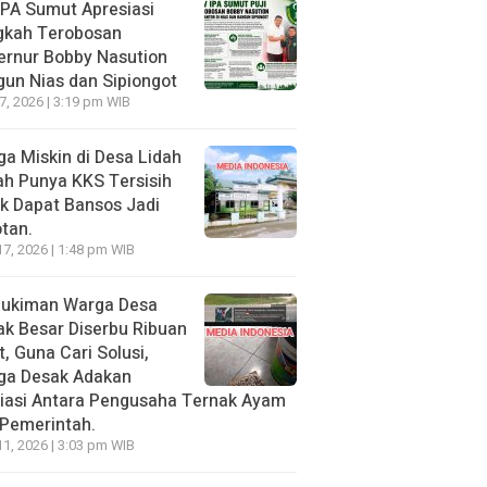
PA Sumut Apresiasi
gkah Terobosan
ernur Bobby Nasution
un Nias dan Sipiongot
27, 2026 | 3:19 pm WIB
a Miskin di Desa Lidah
h Punya KKS Tersisih
k Dapat Bansos Jadi
tan.
17, 2026 | 1:48 pm WIB
ukiman Warga Desa
k Besar Diserbu Ribuan
t, Guna Cari Solusi,
ga Desak Adakan
iasi Antara Pengusaha Ternak Ayam
Pemerintah.
11, 2026 | 3:03 pm WIB