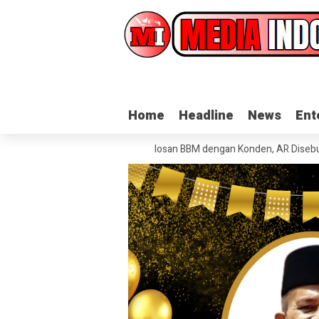
Home
Home
Headline
Headline
News
News
Ent
Ent
erah
Dugaan Pengoplosan BBM dengan Konden, AR Disebut Pemasok M