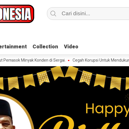
ertainment
ertainment
Collection
Collection
Video
Video
inyak Konden di Sergai.
Cegah Korupsi Untuk Mendukung Ketahanan