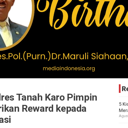
R
lres Tanah Karo Pimpin
5 Ki
rikan Reward kepada
Mer
asi
Agust