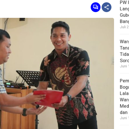
PW I
Lan
Gub
Bang
Juli 
Warg
Tana
Tida
Soro
Juni 
Pem
Boga
Lala
War
Med
dan 
Juni 