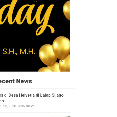
ecent News
os di Desa Helvetia di Lalap Sijago
ah
us 6, 2026 | 3:05 am WIB