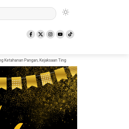
 Pangan, Kejaksaan Tinggi Sumatera Utara Gelar Penerangan Hukum Pa