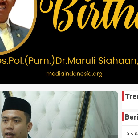
Tre
Ber
5 Kio