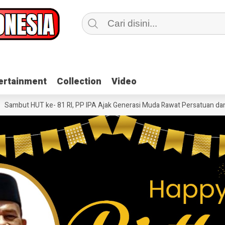
ertainment
ertainment
Collection
Collection
Video
Video
 HUT ke- 81 RI, PP IPA Ajak Generasi Muda Rawat Persatuan dan Dukung