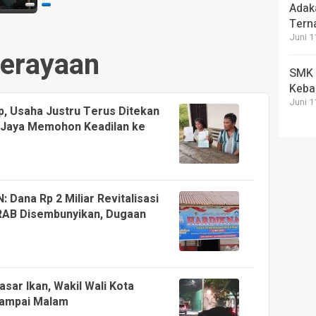
Adak
Tern
Juni 1
erayaan
SMK T
Keba
Juni 1
p, Usaha Justru Terus Ditekan
 Jaya Memohon Keadilan ke
ana Rp 2 Miliar Revitalisasi
RAB Disembunyikan, Dugaan
ar Ikan, Wakil Wali Kota
Sampai Malam