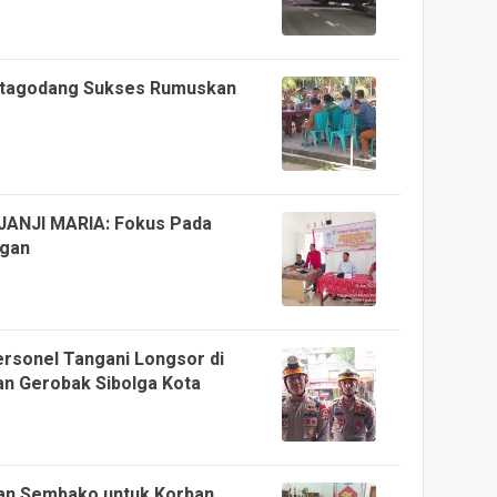
utagodang Sukses Rumuskan
JANJI MARIA: Fokus Pada
ngan
ersonel Tangani Longsor di
an Gerobak Sibolga Kota
kan Sembako untuk Korban