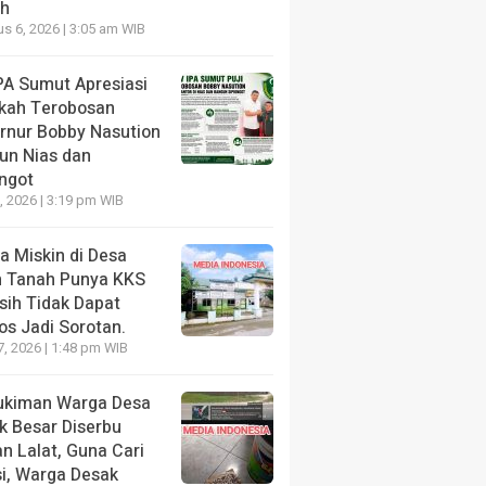
h
s 6, 2026 | 3:05 am WIB
PA Sumut Apresiasi
NE
kah Terobosan
Rumah Pengemudi Nusantara Sumut Matangkan Persi
rnur Bobby Nasution
tikan, Dialog Publik dan Rakerwil
un Nias dan
ongot
ng lalu
7, 2026 | 3:19 pm WIB
a Miskin di Desa
h Tanah Punya KKS
sih Tidak Dapat
NE
HEADLINE
os Jadi Sorotan.
t HUT ke- 81 RI, PP IPA
Diduga Data Anak D
7, 2026 | 1:48 pm WIB
 Generasi Muda Rawat
Data PAUD Tanpa Ko
tuan dan Dukung Polri Jaga
Orang Tua, Sejumla
kiman Warga Desa
sivitas
Disebut Terdampak
k Besar Diserbu
n Lalat, Guna Cari
ng lalu
11 jam yang lalu
si, Warga Desak