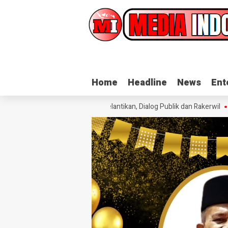
Home
Home
Headline
Headline
News
News
Ent
Ent
Matangkan Persiapan Pelantikan, Dialog Publik dan Rakerwil
Sambut