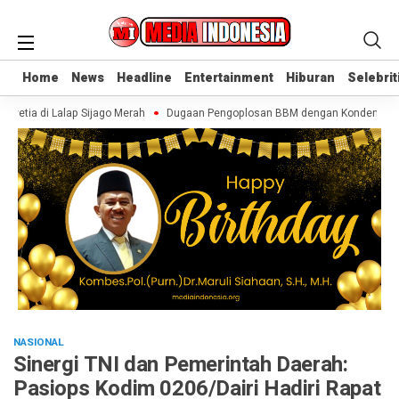
Home
Home
News
News
Headline
Headline
Entertainment
Entertainment
Hiburan
Hiburan
Selebrit
Selebrit
vetia di Lalap Sijago Merah
Dugaan Pengoplosan BBM dengan Konden, AR Dis
NASIONAL
Sinergi TNI dan Pemerintah Daerah:
Pasiops Kodim 0206/Dairi Hadiri Rapat