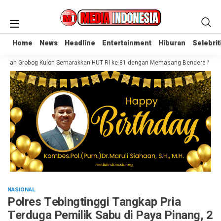
Home
Home
News
News
Headline
Headline
Entertainment
Entertainment
Hiburan
Hiburan
Selebrit
Selebrit
kah Grobog Kulon Semarakkan HUT RI ke-81 dengan Memasang Bendera Merah P
NASIONAL
Polres Tebingtinggi Tangkap Pria
Terduga Pemilik Sabu di Paya Pinang, 2