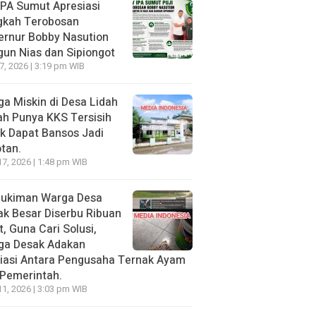
PA Sumut Apresiasi
gkah Terobosan
ernur Bobby Nasution
un Nias dan Sipiongot
27, 2026 | 3:19 pm WIB
a Miskin di Desa Lidah
h Punya KKS Tersisih
k Dapat Bansos Jadi
tan.
17, 2026 | 1:48 pm WIB
ukiman Warga Desa
k Besar Diserbu Ribuan
t, Guna Cari Solusi,
ga Desak Adakan
iasi Antara Pengusaha Ternak Ayam
Pemerintah.
11, 2026 | 3:03 pm WIB