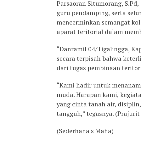
Parsaoran Situmorang, S.Pd, 
guru pendamping, serta selu
mencerminkan semangat kola
aparat teritorial dalam mem
“Danramil 04/Tigalingga, Ka
secara terpisah bahwa kete
dari tugas pembinaan teritori
“Kami hadir untuk menanamk
muda. Harapan kami, kegiat
yang cinta tanah air, disipl
tangguh,” tegasnya. (Prajurit
(Sederhana s Maha)