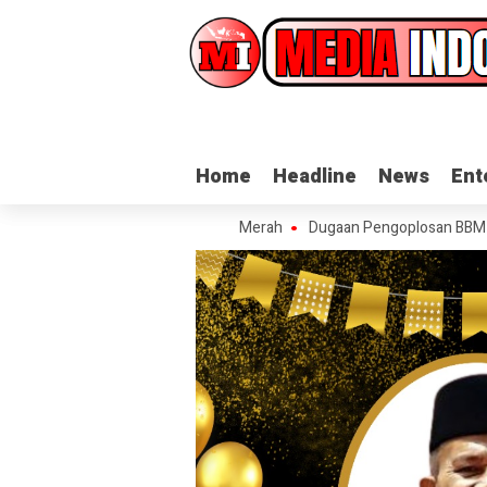
Home
Home
Headline
Headline
News
News
Ent
Ent
sa Helvetia di Lalap Sijago Merah
Dugaan Pengoplosan BBM dengan Ko