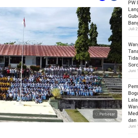
PW I
Lan
Gub
Bang
Juli 
Warg
Tana
Tida
Soro
Juni 
Pem
Boga
Lala
War
Med
Perbesar
dan 
Juni 