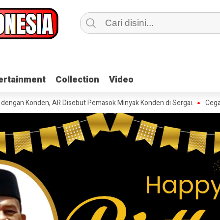
ertainment
ertainment
Collection
Collection
Video
Video
nden, AR Disebut Pemasok Minyak Konden di Sergai.
Cegah Korupsi