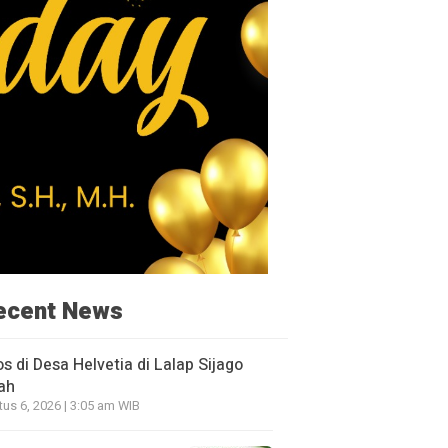
ecent News
os di Desa Helvetia di Lalap Sijago
ah
us 6, 2026 | 3:05 am WIB