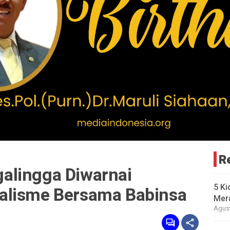
R
alingga Diwarnai
5 Ki
alisme Bersama Babinsa
Mer
Agust