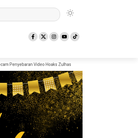
ebaran Video Hoaks Zulhas: Menyesatkan Publik!
SPPG Tegal Pangk