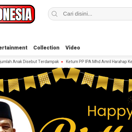
ertainment
ertainment
Collection
Collection
Video
Video
nak Disebut Terdampak
Ketum PP IPA Mhd Amril Harahap Kecam Peny