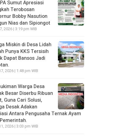
PA Sumut Apresiasi
gkah Terobosan
ernur Bobby Nasution
un Nias dan Sipiongot
27, 2026 | 3:19 pm WIB
a Miskin di Desa Lidah
h Punya KKS Tersisih
k Dapat Bansos Jadi
tan.
17, 2026 | 1:48 pm WIB
ukiman Warga Desa
k Besar Diserbu Ribuan
t, Guna Cari Solusi,
ga Desak Adakan
iasi Antara Pengusaha Ternak Ayam
Pemerintah.
11, 2026 | 3:03 pm WIB