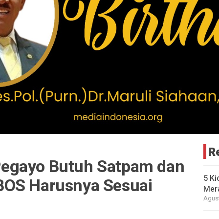
R
egayo Butuh Satpam dan
5 Ki
BOS Harusnya Sesuai
Mer
Agust