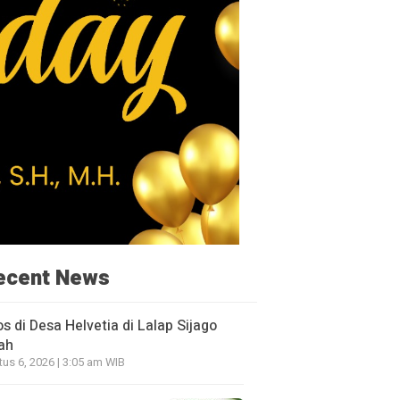
ecent News
os di Desa Helvetia di Lalap Sijago
ah
us 6, 2026 | 3:05 am WIB