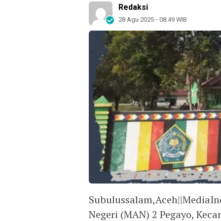
Redaksi
28 Agu 2025 - 08:49 WIB
Subulussalam,Aceh||MediaIn
Negeri (MAN) 2 Pegayo, Keca