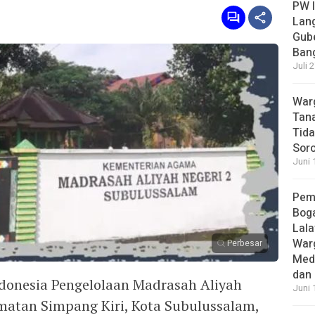
PW I
Lan
Gub
Bang
Juli 
Warg
Tana
Tida
Soro
Juni 
Pem
Boga
Lala
War
Perbesar
Med
dan 
donesia Pengelolaan Madrasah Aliyah
Juni 
matan Simpang Kiri, Kota Subulussalam,