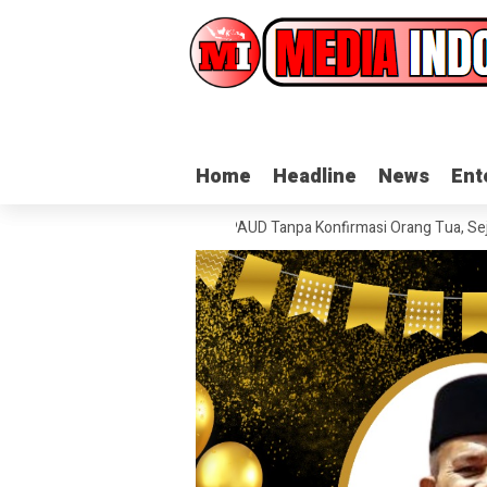
Home
Home
Headline
Headline
News
News
Ent
Ent
Anak Dimasukkan ke Data PAUD Tanpa Konfirmasi Orang Tua, Sejumlah A