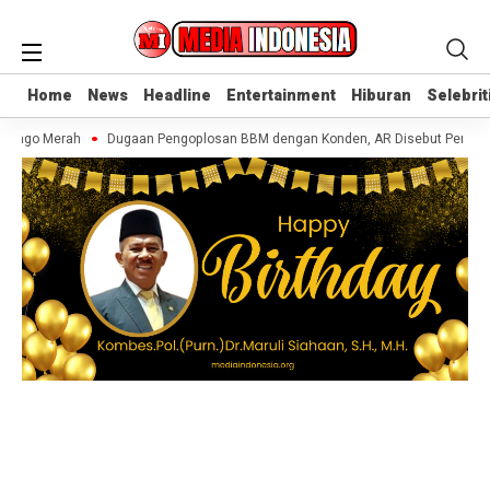
Home
Home
News
News
Headline
Headline
Entertainment
Entertainment
Hiburan
Hiburan
Selebrit
Selebrit
Sijago Merah
Dugaan Pengoplosan BBM dengan Konden, AR Disebut Pemasok M