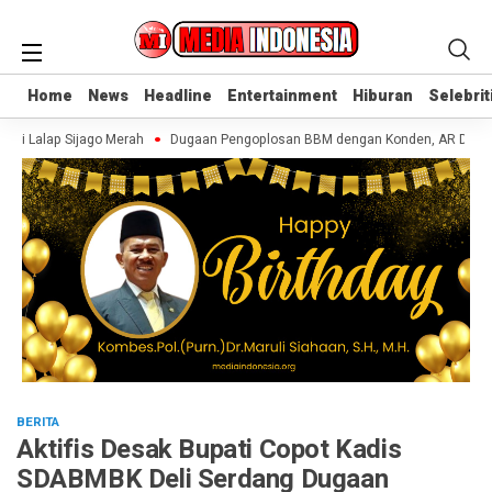
Home
Home
News
News
Headline
Headline
Entertainment
Entertainment
Hiburan
Hiburan
Selebrit
Selebrit
 di Lalap Sijago Merah
Dugaan Pengoplosan BBM dengan Konden, AR Disebut 
BERITA
Aktifis Desak Bupati Copot Kadis
SDABMBK Deli Serdang Dugaan