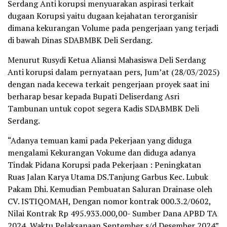
Serdang Anti korupsi menyuarakan aspirasi terkait
dugaan Korupsi yaitu dugaan kejahatan terorganisir
dimana kekurangan Volume pada pengerjaan yang terjadi
di bawah Dinas SDABMBK Deli Serdang.
Menurut Rusydi Ketua Aliansi Mahasiswa Deli Serdang
Anti korupsi dalam pernyataan pers, Jum’at (28/03/2025)
dengan nada kecewa terkait pengerjaan proyek saat ini
berharap besar kepada Bupati Deliserdang Asri
Tambunan untuk copot segera Kadis SDABMBK Deli
Serdang.
“Adanya temuan kami pada Pekerjaan yang diduga
mengalami Kekurangan Vokume dan diduga adanya
Tindak Pidana Korupsi pada Pekerjaan : Peningkatan
Ruas Jalan Karya Utama DS.Tanjung Garbus Kec. Lubuk
Pakam Dhi. Kemudian Pembuatan Saluran Drainase oleh
CV. ISTIQOMAH, Dengan nomor kontrak 000.3.2/0602,
Nilai Kontrak Rp 495.933.000,00- Sumber Dana APBD TA
2024, Waktu Pelaksanaan September s/d Desember 2024”