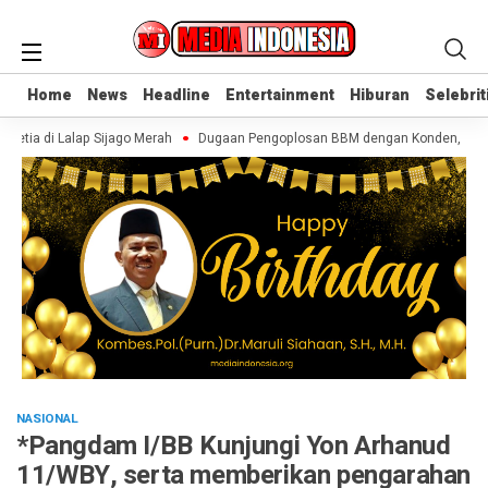
Home
Home
News
News
Headline
Headline
Entertainment
Entertainment
Hiburan
Hiburan
Selebrit
Selebrit
etia di Lalap Sijago Merah
Dugaan Pengoplosan BBM dengan Konden, AR Dise
NASIONAL
*Pangdam I/BB Kunjungi Yon Arhanud
11/WBY, serta memberikan pengarahan