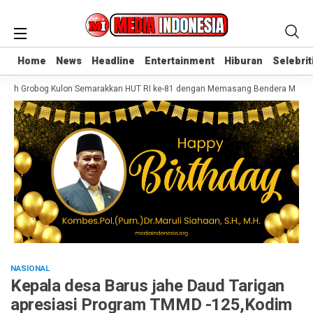
Home
Home
News
News
Headline
Headline
Entertainment
Entertainment
Hiburan
Hiburan
Selebrit
Selebrit
ah Grobog Kulon Semarakkan HUT RI ke-81 dengan Memasang Bendera Merah Pu
NASIONAL
Kepala desa Barus jahe Daud Tarigan
apresiasi Program TMMD -125,Kodim