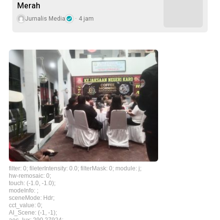
Merah
Jurnalis Media
4 jam
filter: 0; fileterIntensity: 0.0; filterMask: 0; module: j;
hw-remosaic: 0;
touch: (-1.0, -1.0);
modeInfo: ;
sceneMode: Hdr;
cct_value: 0;
AI_Scene: (-1, -1);
aec_lux: 290.27924;