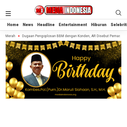
Home
Home
News
News
Headline
Headline
Entertainment
Entertainment
Hiburan
Hiburan
Selebrit
Selebrit
go Merah
Dugaan Pengoplosan BBM dengan Konden, AR Disebut Pemasok Miny