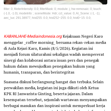
filter: 0; fileterIntensity: 0.0; filterMask: 0; module: j; hw-remosaic: 0; touch:
(-1.0, -1.0); modeInfo: ; sceneMode: Hdr; cct_value: 0; AI_Scene: (-1, -1);
aec_lux: 291.38977; hist255: 0.0; hist252~255: 0.0; hist0~15: 0.0;
KABANJAHE-Mediaindonesia.org
Kejaksaan Negeri Karo
menggelar _coffee morning_ bersama rekan-rekan media
di Aula Kejari Karo, Kamis (8/5/2026). Kegiatan ini
menjadi forum silaturahmi sekaligus wadah mempererat
sinergi dan kolaborasi antara insan pers dan penegak
hukum dalam mewujudkan penegakan hukum yang
humanis, transparan, dan berintegritas
Suasana diskusi berlangsung hangat dan terbuka. Selain
perwakilan media, kegiatan ini juga diikuti oleh Ketua
KPK RI Janwarista Ginting, beserta jajaran. Dalam
kesempatan tersebut, sejumlah wartawan menyampaikan
berbagai masukan dan inspirasi untuk memperkuat kerja