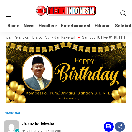
Home
Home
News
News
Headline
Headline
Entertainment
Entertainment
Hiburan
Hiburan
Selebrit
Selebrit
 Pelantikan, Dialog Publik dan Rakerwil
Sambut HUT ke- 81 RI, PP IPA Aja
NASIONAL
Jurnalis Media
19 Jul 2025 - 17:18 WIB