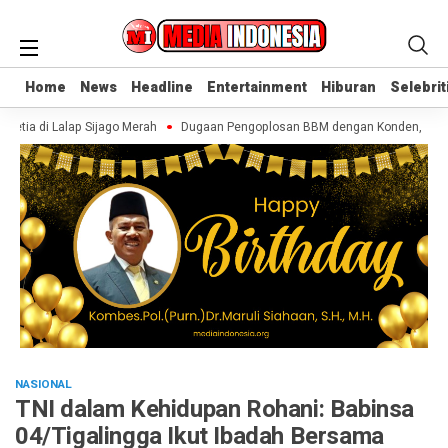
Home
Home
News
News
Headline
Headline
Entertainment
Entertainment
Hiburan
Hiburan
Selebrit
Selebrit
etia di Lalap Sijago Merah
Dugaan Pengoplosan BBM dengan Konden, AR Diseb
NASIONAL
TNI dalam Kehidupan Rohani: Babinsa
04/Tigalingga Ikut Ibadah Bersama