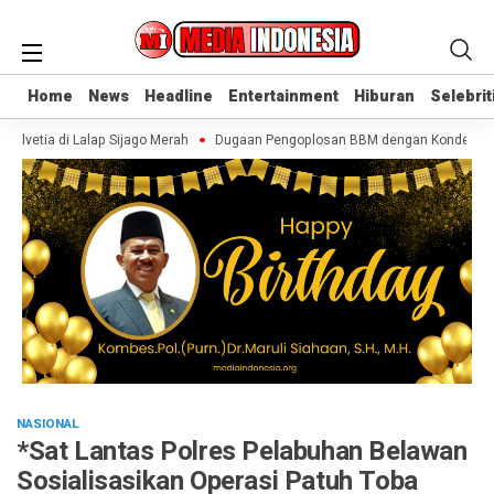
Home
Home
News
News
Headline
Headline
Entertainment
Entertainment
Hiburan
Hiburan
Selebrit
Selebrit
elvetia di Lalap Sijago Merah
Dugaan Pengoplosan BBM dengan Konden, AR D
NASIONAL
*Sat Lantas Polres Pelabuhan Belawan
Sosialisasikan Operasi Patuh Toba