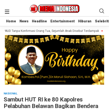
Home
Home
News
News
Headline
Headline
Entertainment
Entertainment
Hiburan
Hiburan
Selebrit
Selebrit
PAUD Tanpa Konfirmasi Orang Tua, Sejumlah Anak Disebut Terdampak
Ketum
NASIONAL
Sambut HUT RI ke 80 Kapolres
Pelabuhan Belawan Bagikan Bendera