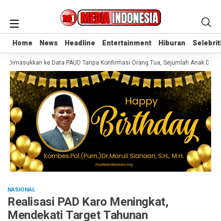
Home
Home
News
News
Headline
Headline
Entertainment
Entertainment
Hiburan
Hiburan
Selebrit
Selebrit
 Dimasukkan ke Data PAUD Tanpa Konfirmasi Orang Tua, Sejumlah Anak Disebu
NASIONAL
Realisasi PAD Karo Meningkat,
Mendekati Target Tahunan