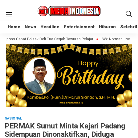
Home
Home
News
News
Headline
Headline
Entertainment
Entertainment
Hiburan
Hiburan
Selebrit
Selebrit
pons Cepat Polsek Deli Tua Cegah Tawuran Pelajar
ISW: Norman Joesoef Pun
NASIONAL
PERMAK Sumut Minta Kajari Padang
Sidempuan Dinonaktifkan, Diduga