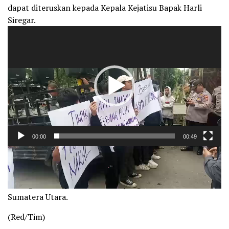
dapat diteruskan kepada Kepala Kejatisu Bapak Harli
Siregar.
Pemutar
Video
00:00
00:49
Ketua Umum PERMAK Sumut Asril Hasibuan, berharap
Kejatisu dapat menindak tegas oknum jaksa nakal untuk
menegakkan supremasi hukum yang adil di Provinsi
Sumatera Utara.
(Red/Tim)