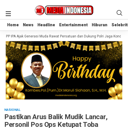
Home
Home
News
News
Headline
Headline
Entertainment
Entertainment
Hiburan
Hiburan
Selebrit
Selebrit
I, PP IPA Ajak Generasi Muda Rawat Persatuan dan Dukung Polri Jaga Kondusivit
NASIONAL
Pastikan Arus Balik Mudik Lancar,
Personil Pos Ops Ketupat Toba