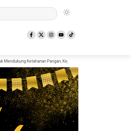
g Ketahanan Pangan, Kejaksaan Tinggi Sumatera Utara Gelar Penerang