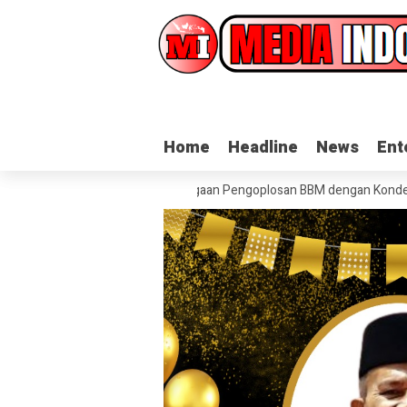
Home
Home
Headline
Headline
News
News
Ent
Ent
lap Sijago Merah
Dugaan Pengoplosan BBM dengan Konden, AR Disebu