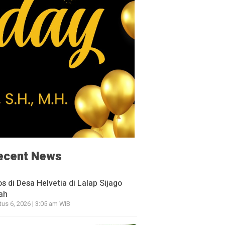
ecent News
os di Desa Helvetia di Lalap Sijago
ah
us 6, 2026 | 3:05 am WIB