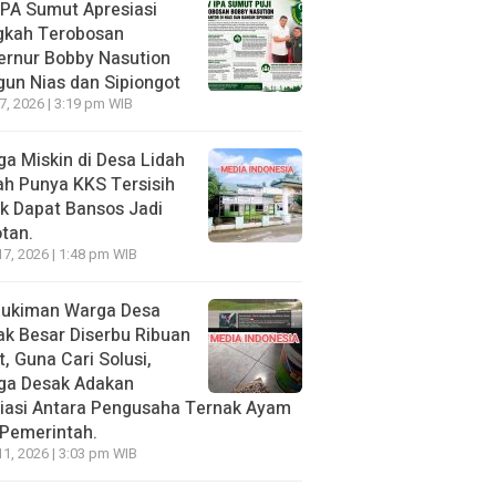
PA Sumut Apresiasi
gkah Terobosan
ernur Bobby Nasution
un Nias dan Sipiongot
27, 2026 | 3:19 pm WIB
a Miskin di Desa Lidah
h Punya KKS Tersisih
k Dapat Bansos Jadi
tan.
17, 2026 | 1:48 pm WIB
ukiman Warga Desa
k Besar Diserbu Ribuan
t, Guna Cari Solusi,
ga Desak Adakan
iasi Antara Pengusaha Ternak Ayam
Pemerintah.
11, 2026 | 3:03 pm WIB