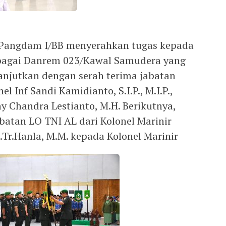
 Pangdam I/BB menyerahkan tugas kepada
sebagai Danrem 023/Kawal Samudera yang
lanjutkan dengan serah terima jabatan
l Inf Sandi Kamidianto, S.I.P., M.I.P.,
y Chandra Lestianto, M.H. Berikutnya,
batan LO TNI AL dari Kolonel Marinir
M.Tr.Hanla, M.M. kepada Kolonel Marinir