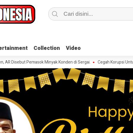
ertainment
ertainment
Collection
Collection
Video
Video
t Pemasok Minyak Konden di Sergai.
Cegah Korupsi Untuk Mendukun