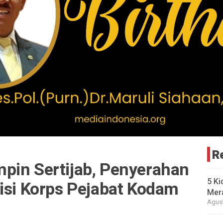
R
pin Sertijab, Penyerahan
5 Ki
isi Korps Pejabat Kodam
Mer
Agust