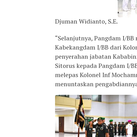
Djuman Widianto, S.E.
“Selanjutnya, Pangdam I/BB
Kabekangdam I/BB dari Kolonel
penyerahan jabatan Kababinm
Sitorus kepada Pangdam I/B
melepas Kolonel Inf Mochamm
menuntaskan pengabdiannya 