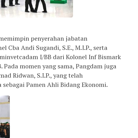
 memimpin penyerahan jabatan
 Cba Andi Sugandi, S.E., M.I.P., serta
invetcadam I/BB dari Kolonel Inf Bismark
B. Pada momen yang sama, Pangdam juga
ad Ridwan, S.I.P., yang telah
sebagai Pamen Ahli Bidang Ekonomi.