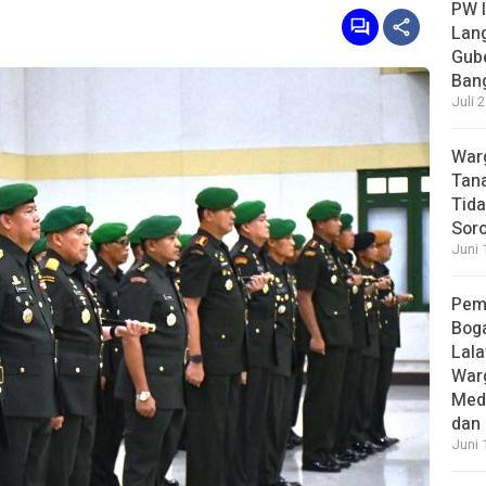
PW I
Lan
Gub
Bang
Juli 
Warg
Tana
Tida
Soro
Juni 
Pem
Boga
Lala
War
Med
dan 
Juni 