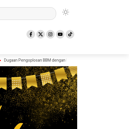
engoplosan BBM dengan Konden, AR Disebut Pemasok Minyak Konden di