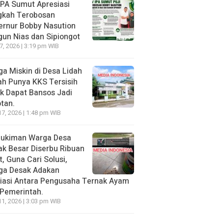
PA Sumut Apresiasi
gkah Terobosan
ernur Bobby Nasution
un Nias dan Sipiongot
27, 2026 | 3:19 pm WIB
a Miskin di Desa Lidah
h Punya KKS Tersisih
k Dapat Bansos Jadi
tan.
17, 2026 | 1:48 pm WIB
ukiman Warga Desa
k Besar Diserbu Ribuan
t, Guna Cari Solusi,
ga Desak Adakan
iasi Antara Pengusaha Ternak Ayam
Pemerintah.
11, 2026 | 3:03 pm WIB