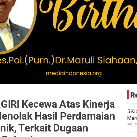
R
IRI Kecewa Atas Kinerja
5 Ki
Menolak Hasil Perdamaian
Mer
nik, Terkait Dugaan
Agust