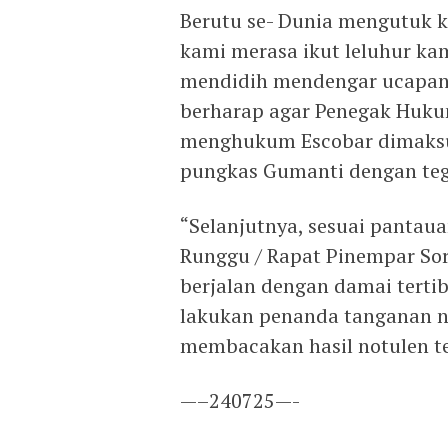
Berutu se- Dunia mengutuk k
kami merasa ikut leluhur kam
mendidih mendengar ucapan T
berharap agar Penegak Huk
menghukum Escobar dimaksu
pungkas Gumanti dengan teg
“Selanjutnya, sesuai pantau
Runggu / Rapat Pinempar Sor
berjalan dengan damai tertib
lakukan penanda tanganan 
membacakan hasil notulen te
—–240725—-