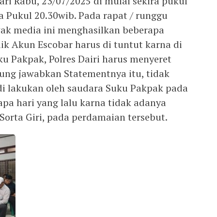
ri Rabu, 23/07/2025 di mulai sekira pukul
ra Pukul 20.30wib. Pada rapat / runggu
wak media ini menghasilkan beberapa
lik Akun Escobar harus di tuntut karna di
u Pakpak, Polres Dairi harus menyeret
ng jawabkan Statementnya itu, tidak
i lakukan oleh saudara Suku Pakpak pada
pa hari yang lalu karna tidak adanya
Sorta Giri, pada perdamaian tersebut.