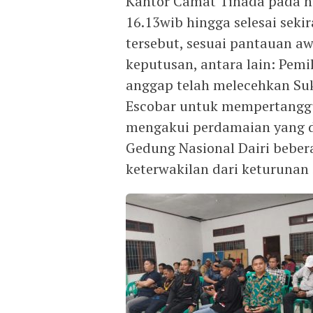
Kantor Camat Tinada pada ha
16.13wib hingga selesai seki
tersebut, sesuai pantauan a
keputusan, antara lain: Pemi
anggap telah melecehkan Suk
Escobar untuk mempertanggu
mengakui perdamaian yang d
Gedung Nasional Dairi bebera
keterwakilan dari keturunan 