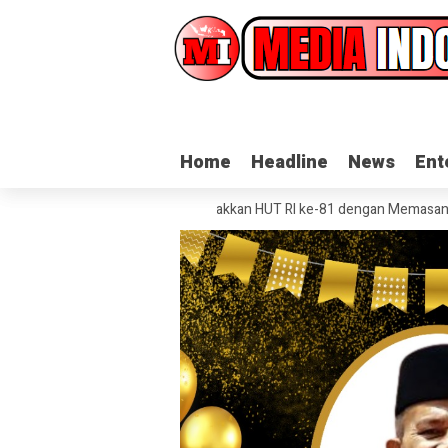
Home
Home
Headline
Headline
News
News
Ent
Ent
ah Grobog Kulon Semarakkan HUT RI ke-81 dengan Memasang Bendera 