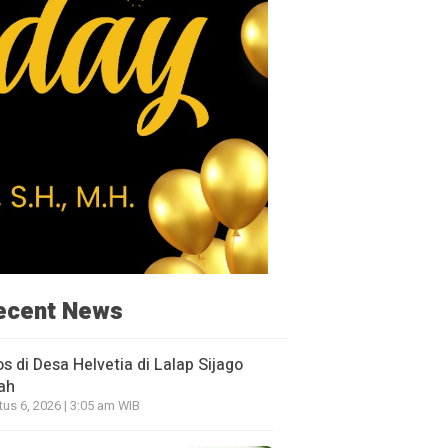
ecent News
os di Desa Helvetia di Lalap Sijago
ah
us 6, 2026 | 3:05 am WIB