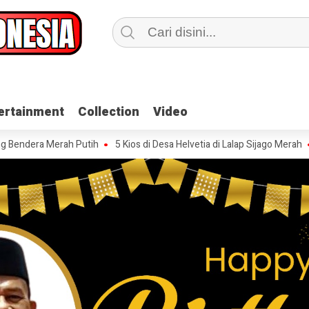
ertainment
ertainment
Collection
Collection
Video
Video
Merah Putih
5 Kios di Desa Helvetia di Lalap Sijago Merah
Dugaan P