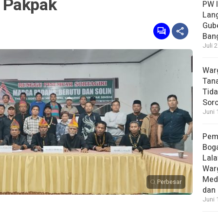
 Pakpak
PW I
Lan
Gub
Bang
Juli 
Warg
Tana
Tida
Soro
Juni 
Pem
Boga
Lala
War
Med
Perbesar
dan 
Juni 