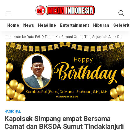
Home
Home
News
News
Headline
Headline
Entertainment
Entertainment
Hiburan
Hiburan
Selebrit
Selebrit
Dimasukkan ke Data PAUD Tanpa Konfirmasi Orang Tua, Sejumlah Anak Disebut
NASIONAL
Kapolsek Simpang empat Bersama
Camat dan BKSDA Sumut Tindaklanjuti