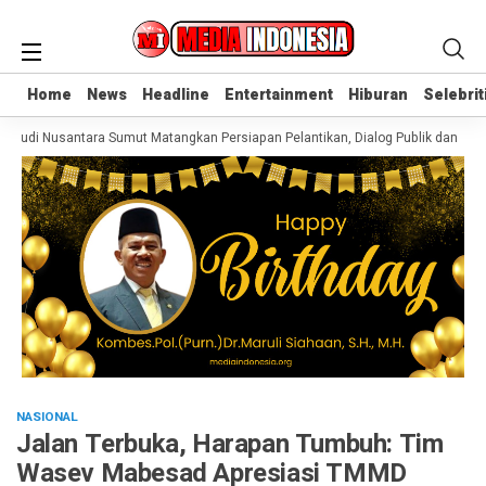
Home
Home
News
News
Headline
Headline
Entertainment
Entertainment
Hiburan
Hiburan
Selebrit
Selebrit
usantara Sumut Matangkan Persiapan Pelantikan, Dialog Publik dan Rakerwil
NASIONAL
Jalan Terbuka, Harapan Tumbuh: Tim
Wasev Mabesad Apresiasi TMMD