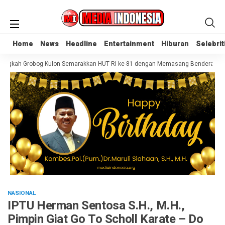
Home
Home
News
News
Headline
Headline
Entertainment
Entertainment
Hiburan
Hiburan
Selebrit
Selebrit
ngkah Grobog Kulon Semarakkan HUT RI ke-81 dengan Memasang Bendera Merah
NASIONAL
IPTU Herman Sentosa S.H., M.H.,
Pimpin Giat Go To Scholl Karate – Do