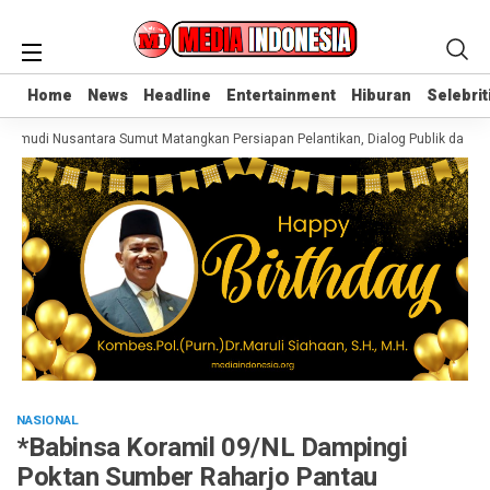
Home
Home
News
News
Headline
Headline
Entertainment
Entertainment
Hiburan
Hiburan
Selebrit
Selebrit
i Nusantara Sumut Matangkan Persiapan Pelantikan, Dialog Publik dan Raker
NASIONAL
*Babinsa Koramil 09/NL Dampingi
Poktan Sumber Raharjo Pantau