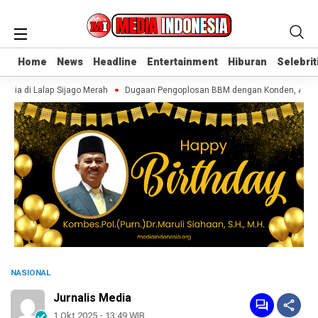
Home
Home
News
News
Headline
Headline
Entertainment
Entertainment
Hiburan
Hiburan
Selebrit
Selebrit
etia di Lalap Sijago Merah
Dugaan Pengoplosan BBM dengan Konden, AR Dise
NASIONAL
Jurnalis Media
1 Okt 2025 - 13:49 WIB