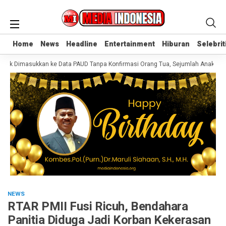
Home
Home
News
News
Headline
Headline
Entertainment
Entertainment
Hiburan
Hiburan
Selebrit
Selebrit
nak Dimasukkan ke Data PAUD Tanpa Konfirmasi Orang Tua, Sejumlah Anak Dise
NEWS
RTAR PMII Fusi Ricuh, Bendahara
Panitia Diduga Jadi Korban Kekerasan