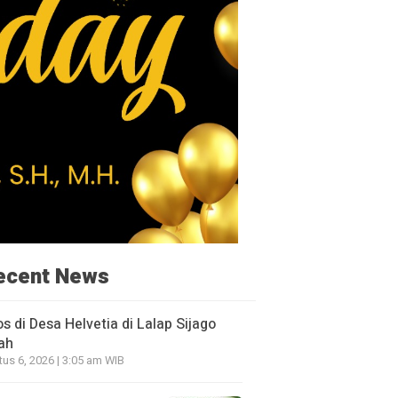
ecent News
os di Desa Helvetia di Lalap Sijago
ah
us 6, 2026 | 3:05 am WIB