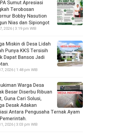
PA Sumut Apresiasi
gkah Terobosan
ernur Bobby Nasution
un Nias dan Sipiongot
27, 2026 | 3:19 pm WIB
a Miskin di Desa Lidah
h Punya KKS Tersisih
k Dapat Bansos Jadi
tan.
17, 2026 | 1:48 pm WIB
ukiman Warga Desa
k Besar Diserbu Ribuan
t, Guna Cari Solusi,
ga Desak Adakan
iasi Antara Pengusaha Ternak Ayam
Pemerintah.
11, 2026 | 3:03 pm WIB