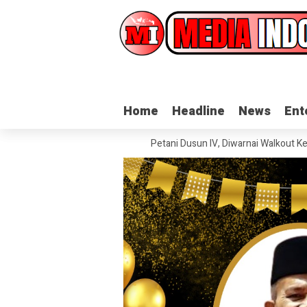
Home
Home
Headline
Headline
News
News
Ent
Ent
ian Aspirasi Masyarakat Petani Dusun IV, Diwarnai Walkout Ketua BPD Se