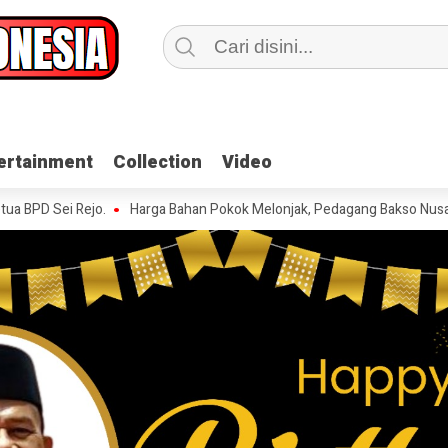
ertainment
ertainment
Collection
Collection
Video
Video
i Rejo.
Harga Bahan Pokok Melonjak, Pedagang Bakso Nusantara Kor