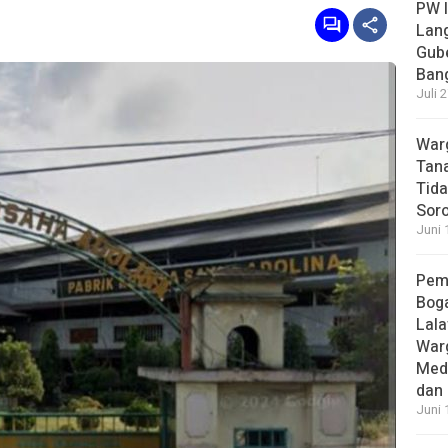
PW I
Lan
Gub
Bang
Juli 
Warg
Tana
Tida
Soro
Juni 
Pem
Boga
Lala
War
Med
dan 
Juni 