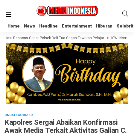
Home
Home
News
News
Headline
Headline
Entertainment
Entertainment
Hiburan
Hiburan
Selebrit
Selebrit
iasi Respons Cepat Polsek Deli Tua Cegah Tawuran Pelajar
ISW: Norman Joe
UNCATEGORIZED
Kapolres Sergai Abaikan Konfirmasi
Awak Media Terkait Aktivitas Galian C.