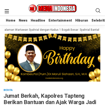
Home
Home
News
News
Headline
Headline
Entertainment
Entertainment
Hiburan
Hiburan
Selebrit
Selebrit
 Salaman Wartawan Syahrial dengan Kadus 1 Bogak Besar: Syahrial Bantah Kera
BERITA
Jumat Berkah, Kapolres Tapteng
Berikan Bantuan dan Ajak Warga Jadi